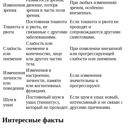
При любых изменениях
Изменения
двоение, потеря
зрения, особенно
зрения
зрения в части поля
внезапных.
зрения.
Постоянная тошнота
Если тошнота и рвота не
Тошнота и
и рвота, не
проходят и
рвота
связанные с другими
сопровождаются другими
заболеваниями.
симптомами.
Слабость или
Слабость
онемение в
При появлении внезапной
или
конечностях, лице
или прогрессирующей
онемение
или других частях
слабости или онемения.
тела.
Изменения в
Изменения
настроении,
Если изменения
личности
личности, памяти
значительны и
или
или когнитивных
прогрессируют.
поведения
функциях.
Постоянный шум в
Если шум в ушах новый,
Шум в
ушах (тиннитус),
интенсивный и не связан с
ушах
который не проходит.
другими причинами.
Интересные факты