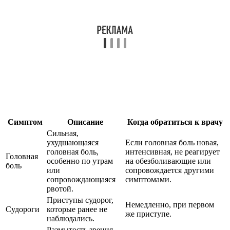
Симптом
Описание
Когда обратиться к врачу
Сильная,
ухудшающаяся
Если головная боль новая,
головная боль,
интенсивная, не реагирует
Головная
особенно по утрам
на обезболивающие или
боль
или
сопровождается другими
сопровождающаяся
симптомами.
рвотой.
Приступы судорог,
Немедленно, при первом
Судороги
которые ранее не
же приступе.
наблюдались.
Размытость зрения,