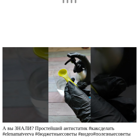
А вы ЗНАЛИ? Простейший антистатик #каксделать
#elenamatveeva #бюджетныесоветы #видео#полезныесоветы