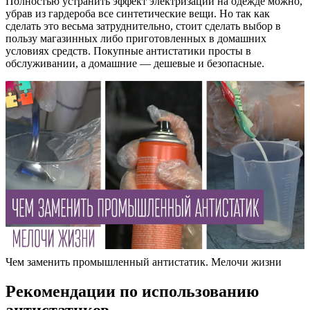
Полностью устранить эффект электризации на одежде можно,
убрав из гардероба все синтетические вещи. Но так как
сделать это весьма затруднительно, стоит сделать выбор в
пользу магазинных либо приготовленных в домашних
условиях средств. Покупные антистатики просты в
обслуживании, а домашние — дешевые и безопасные.
Чем заменить промышленный антистатик. Мелочи жизни
Рекомендации по использованию
антистатиков