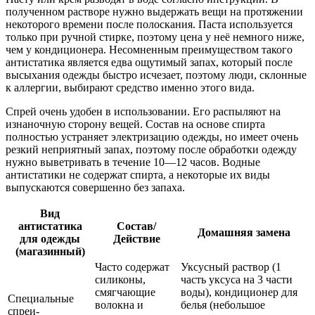
полученном растворе нужно выдержать вещи на протяжении
некоторого времени после полоскания. Паста используется
только при ручной стирке, поэтому цена у неё немного ниже,
чем у кондиционера. Несомненным преимуществом такого
антистатика является едва ощутимый запах, который после
высыхания одежды быстро исчезает, поэтому люди, склонные
к аллергии, выбирают средство именно этого вида.
Спрей очень удобен в использовании. Его распыляют на
изнаночную сторону вещей. Состав на основе спирта
полностью устраняет электризацию одежды, но имеет очень
резкий неприятный запах, поэтому после обработки одежду
нужно выветривать в течение 10—12 часов. Водные
антистатики не содержат спирта, а некоторые их виды
выпускаются совершенно без запаха.
Вид
антистатика
Состав/
Домашняя замена
для одежды
Действие
(магазинный)
Часто содержат
Уксусный раствор (1
силиконы,
часть уксуса на 3 части
смягчающие
воды), кондиционер для
Специальные
волокна и
белья (небольшое
спреи-