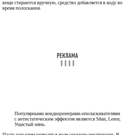
вещи стираются вручную, средство добавляется в воду во
время полоскания.
Популярными кондиционерами-ополаскивателями
с антистатическим эффектом являются Silan, Lenor,
Ушастый нянь.
Пасту или крем разводят в воде согласно инструкции. В