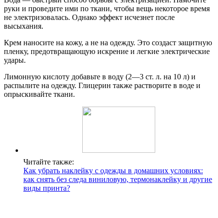
руки и проведите ими по ткани, чтобы вещь некоторое время
не электризовалась. Однако эффект исчезнет после
высыхания.
Крем наносите на кожу, а не на одежду. Это создаст защитную
пленку, предотвращающую искрение и легкие электрические
удары.
Лимонную кислоту добавьте в воду (2—3 ст. л. на 10 л) и
распылите на одежду. Глицерин также растворите в воде и
опрыскивайте ткани.
Читайте также:
Как убрать наклейку с одежды в домашних условиях:
как снять без следа виниловую, термонаклейку и другие
виды принта?