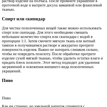
раствор изделие на полчаса. После промойте украшение в
проточной воде и вытрите досуха замшевой или фланелевой
тканью.
Спирт или скипидар
Для чистки позолоченных вещей также можно использовать
спирт или скипидар. Для этого необходимо смешать
небольшое количество спирта или скипидара с водой в
пропорции 1:1. Затем смочите мягкую ткань или ватный
тампон в получившемся растворе и аккуратно протрите
поверхность изделия. Важно не натирать слишком сильно,
чтобы не повредить позолоту. После обработки протрите
изделие сухой мягкой тканью, чтобы удалить остатки влаги и
придать блеск позолоте. Этот метод подходит для удаления
загрязнений и освежения внешнего вида позолоченных
украшений.
Пиво
Пиво
Как ни странно, но хмельной напиток справится с