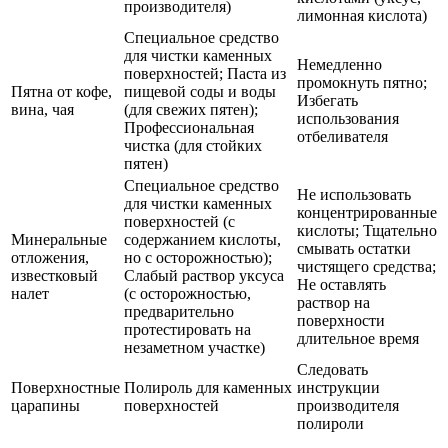
производителя)
лимонная кислота)
Специальное средство
для чистки каменных
Немедленно
поверхностей; Паста из
промокнуть пятно;
Пятна от кофе,
пищевой соды и воды
Избегать
вина, чая
(для свежих пятен);
использования
Профессиональная
отбеливателя
чистка (для стойких
пятен)
Специальное средство
Не использовать
для чистки каменных
концентрированные
поверхностей (с
кислоты; Тщательно
Минеральные
содержанием кислоты,
смывать остатки
отложения,
но с осторожностью);
чистящего средства;
известковый
Слабый раствор уксуса
Не оставлять
налет
(с осторожностью,
раствор на
предварительно
поверхности
протестировать на
длительное время
незаметном участке)
Следовать
Поверхностные
Полироль для каменных
инструкции
царапины
поверхностей
производителя
полироли