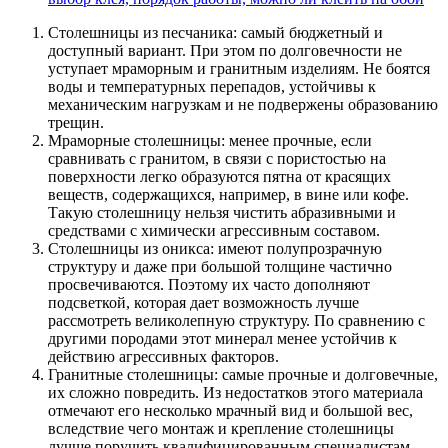
Столешницы из песчаника: самый бюджетный и
доступный вариант. При этом по долговечности не
уступает мраморным и гранитным изделиям. Не боятся
воды и температурных перепадов, устойчивы к
механическим нагрузкам и не подвержены образованию
трещин.
Мраморные столешницы: менее прочные, если
сравнивать с гранитом, в связи с пористостью на
поверхности легко образуются пятна от красящих
веществ, содержащихся, например, в вине или кофе.
Такую столешницу нельзя чистить абразивными и
средствами с химически агрессивным составом.
Столешницы из оникса: имеют полупрозрачную
структуру и даже при большой толщине частично
просвечиваются. Поэтому их часто дополняют
подсветкой, которая дает возможность лучше
рассмотреть великолепную структуру. По сравнению с
другими породами этот минерал менее устойчив к
действию агрессивных факторов.
Гранитные столешницы: самые прочные и долговечные,
их сложно повредить. Из недостатков этого материала
отмечают его несколько мрачный вид и большой вес,
вследствие чего монтаж и крепление столешницы
лучше поручить квалифицированным специалистам.