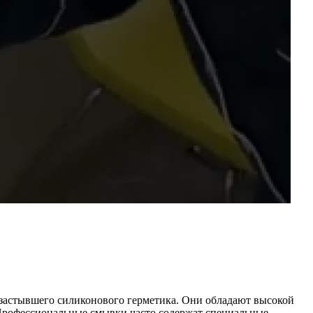
застывшего силиконового герметика. Они обладают высокой
 Профессиональные смывки часто содержат специальные