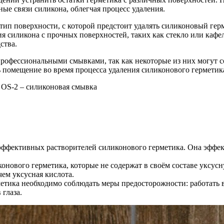
ые связи силикона, облегчая процесс удаления.
п поверхности, с которой предстоит удалять силиконовый герм
я силикона с прочных поверхностей, таких как стекло или кафел
ства.
рофессиональными смывками, так как некоторые из них могут с
ь помещение во время процесса удаления силиконового герметик
ффективных растворителей силиконового герметика. Она эффект
онового герметика, которые не содержат в своём составе уксусн
чем уксусная кислота.
етика необходимо соблюдать меры предосторожности: работать
 глаза.