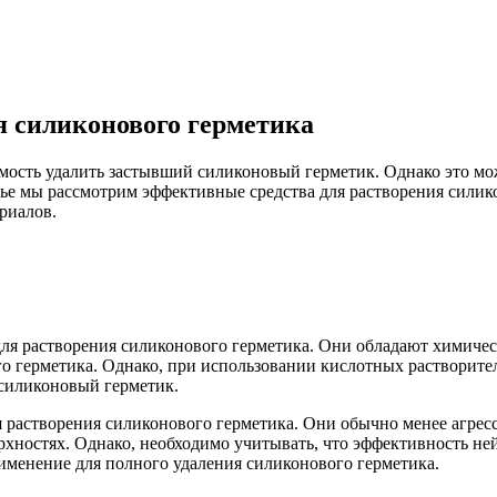
я силиконового герметика
имость удалить застывший силиконовый герметик. Однако это мо
ье мы рассмотрим эффективные средства для растворения силик
риалов.
ля растворения силиконового герметика. Они обладают химиче
го герметика. Однако, при использовании кислотных растворите
 силиконовый герметик.
я растворения силиконового герметика. Они обычно менее агре
рхностях. Однако, необходимо учитывать, что эффективность н
рименение для полного удаления силиконового герметика.