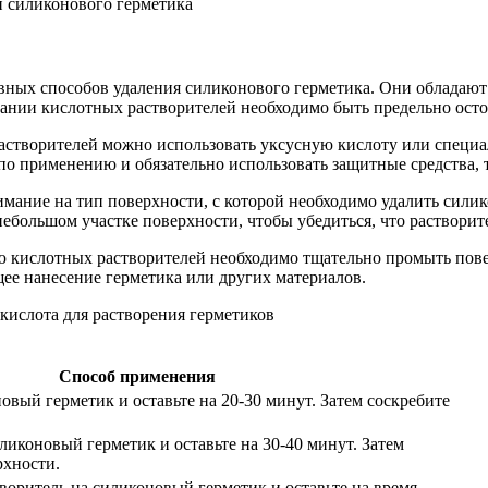
вных способов удаления силиконового герметика. Они обладаю
вании кислотных растворителей необходимо быть предельно осто
астворителей можно использовать уксусную кислоту или специа
по применению и обязательно использовать защитные средства, 
имание на тип поверхности, с которой необходимо удалить сили
небольшом участке поверхности, чтобы убедиться, что раствори
ю кислотных растворителей необходимо тщательно промыть повер
щее нанесение герметика или других материалов.
Способ применения
овый герметик и оставьте на 20-30 минут. Затем соскребите
ликоновый герметик и оставьте на 30-40 минут. Затем
рхности.
оритель на силиконовый герметик и оставьте на время,