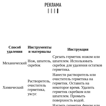
Способ
Инструменты
Инструкция
удаления
и материалы
Срезать герметик ножом или
Нож, шпатель,
шпателем. Использовать
Механический
скребок
скребок для удаления остатков
герметика.
Нанести растворитель или
очиститель герметика на
Растворитель,
герметик. Оставить на
очиститель
Химический
некоторое время. Удалить
герметика,
герметик скребком или
уксус
шпателем. Промыть
поверхность водой.
Нагреть герметик феном или