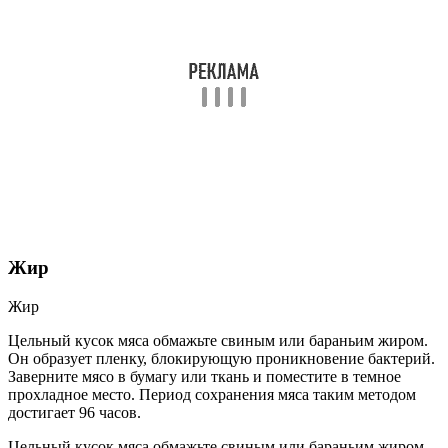
Жир
Жир
Цельный кусок мяса обмажьте свиным или бараньим жиром.
Он образует пленку, блокирующую проникновение бактерий.
Заверните мясо в бумагу или ткань и поместите в темное
прохладное место. Период сохранения мяса таким методом
достигает 96 часов.
Цельный кусок мяса обмажьте свиным или бараньим жиром.