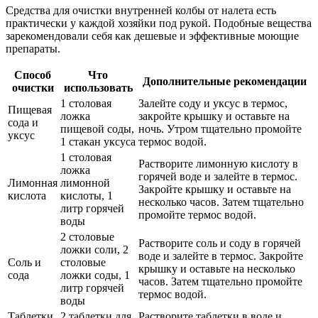
Средства для очистки внутренней колбы от налета есть
практически у каждой хозяйки под рукой. Подобные вещества
зарекомендовали себя как дешевые и эффективные моющие
препараты.
Способ
Что
Дополнительные рекомендации
очистки
использовать
1 столовая
Залейте соду и уксус в термос,
Пищевая
ложка
закройте крышку и оставьте на
сода и
пищевой соды,
ночь. Утром тщательно промойте
уксус
1 стакан уксуса
термос водой.
1 столовая
Растворите лимонную кислоту в
ложка
горячей воде и залейте в термос.
Лимонная
лимонной
Закройте крышку и оставьте на
кислота
кислоты, 1
несколько часов. Затем тщательно
литр горячей
промойте термос водой.
воды
2 столовые
Растворите соль и соду в горячей
ложки соли, 2
воде и залейте в термос. Закройте
Соль и
столовые
крышку и оставьте на несколько
сода
ложки соды, 1
часов. Затем тщательно промойте
литр горячей
термос водой.
воды
Таблетки
2 таблетки для
Растворите таблетки в воде и