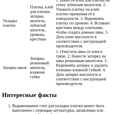
1. Нанести клей для плитки на
стену зубчатым шпателем. 2.
Плитка, клей
Уложить плитку на клей,
для плитки,
плотно прижимая её к
затирка,
поверхности. 3. Выровнять
Укладка
шпатель,
плитку по уровню. 4. Вставьте
плитки
зубчатый
крестики между плитками,
шпатель,
чтобы создать ровные швы. 5.
уровень,
Дать клею высохнуть в
крестики
соответствии с инструкцией
производителя.
1. Очистить швы от клея и
грязи. 2. Нанести затирку на
Затирка,
швы резиновым шпателем. 3.
резиновый
Разровнять затирку и удалить
Затирка швов
шпатель,
излишки влажной губкой. 4.
влажная
Дать затирке высохнуть в
губка
соответствии с инструкцией
производителя.
Интересные факты
Выравнивание стен для укладки плитки может быть
выполнено с помощью штукатурки, шпаклевки или