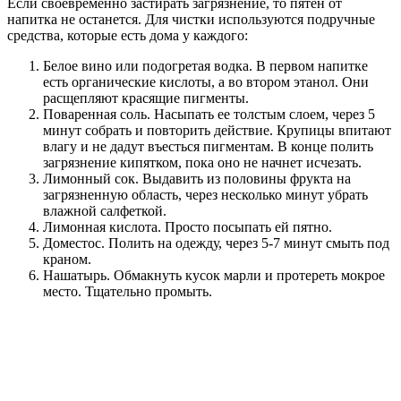
Если своевременно застирать загрязнение, то пятен от
напитка не останется. Для чистки используются подручные
средства, которые есть дома у каждого:
Белое вино или подогретая водка. В первом напитке
есть органические кислоты, а во втором этанол. Они
расщепляют красящие пигменты.
Поваренная соль. Насыпать ее толстым слоем, через 5
минут собрать и повторить действие. Крупицы впитают
влагу и не дадут въесться пигментам. В конце полить
загрязнение кипятком, пока оно не начнет исчезать.
Лимонный сок. Выдавить из половины фрукта на
загрязненную область, через несколько минут убрать
влажной салфеткой.
Лимонная кислота. Просто посыпать ей пятно.
Доместос. Полить на одежду, через 5-7 минут смыть под
краном.
Нашатырь. Обмакнуть кусок марли и протереть мокрое
место. Тщательно промыть.