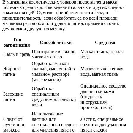
В магазинах косметических товаров представлена масса
полезных средств для выведения сальных и других следов с
кожаных вещей. Сумочка приобретет эстетическую
привлекательность, если обработать ее по всей площади
мыльным раствором или удалить пятна, применив тоник-
демакияж и другую косметику.
Тип
Способ чистки
Средства
загрязнения
Протирание влажной
Мягкая ткань, теплая
Пыль и грязь
мягкой тканью
вода
Обработка мягкой
Жирные
тканью, смоченной в
Мягкое мыло, теплая
пятна
мыльном растворе
вода, мягкая ткань
(мягкое мыло)
Специальное средство
Обработка
для чистки кожи
Засохшие
специальным
(следовать
пятна
средством для чистки
инструкциям
кожи
производителя)
Использование
Следы от
ластика или
Ластик, специальное
ручки или
специального средства
средство для удаления
маркера
для удаления пятен с
пятен с кожи