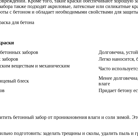
овреждений. Кроме того, такие краски обеспечивают хорошую з
абора также подходят акриловые, латексные или силикатные кр
аботы с бетоном и обладает необходимыми свойствами для защит
краски
 бетонных заборов
Долговечна, усто
 заборов
Легко наносится, 
еским веществам и механическим
Часто использует
Менее долговечна,
янцевый блеск
влаге
тов
Придает бетону ес
ить бетонный забор от проникновения влаги и соли зимой. Это
льно подготовить: заделать трещины и сколы, удалить пыль и гр