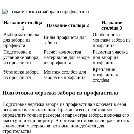
Название столбца
Название
Название столбца 2
1
столбца 3
Выбор материала
Особенности
Виды профлиста для
для забора из
монтажа забора из
забора
профлиста
профлиста
Подготовка к
Расчет количества
Разметка участка
установке забора
материалов для забора
под забор из
из профлиста
из профлиста
профлиста
Крепление
Установка забора
Монтаж столбов для
профлиста к
из профлиста
забора из профлиста
столбам
Подготовка чертежа забора из профнастила
Подготовка чертежа забора из профнастила включает в себя
несколько важных этапов. Прежде всего, необходимо
определить точные размеры и параметры забора, включая его
высоту, длину и ширину. Это позволит правильно рассчитать
количество материалов, которые понадобятся для
строительства.