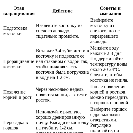
Этап
Советы и
Действие
выращивания
замечания
Выбирайте
Извлеките косточку из
косточку из
Подготовка
спелого авокадо,
спелого, но не
косточки
тщательно промойте.
перезревшего
авокадо.
Меняйте воду
Вставьте 3-4 зубочистки в
каждые 2-3 дня.
косточку и подвесьте ее
Поддерживайте
Проращивание
над стаканом с водой так,
температуру воды
косточки
чтобы нижняя часть
около 20-24°C.
косточки была погружена
Следите, чтобы
в воду на 1-2 см.
косточка не гнила.
После появления
Через несколько недель
Появление
корней и ростков,
появятся корни, а затем и
корней и рост
можно пересадить
росток.
в горшок с почвой.
Выберите горшок
Используйте рыхлую,
с дренажными
хорошо дренированную
отверстиями.
Пересадка в
почву. Высадите косточку
Регулярно
горшок
на глубину 1-2 см,
поливайте, но