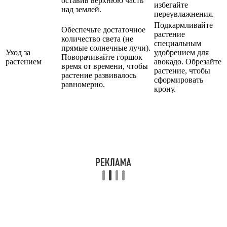
оставив верхнюю часть
избегайте
над землей.
переувлажнения.
Подкармливайте
Обеспечьте достаточное
растение
количество света (не
специальным
прямые солнечные лучи).
Уход за
удобрением для
Поворачивайте горшок
растением
авокадо. Обрезайте
время от времени, чтобы
растение, чтобы
растение развивалось
сформировать
равномерно.
крону.