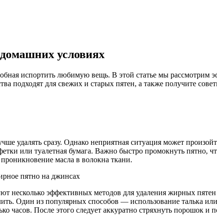
 домашних условиях
обная испортить любимую вещь. В этой статье мы рассмотрим 
ства подходят для свежих и старых пятен, а также получите сов
чше удалять сразу. Однако неприятная ситуация может произойт
лфетки или туалетная бумага. Важно быстро промокнуть пятно, 
 проникновение масла в волокна ткани.
уют несколько эффективных методов для удаления жирных пятен
далить. Один из популярных способов — использование талька ил
ько часов. После этого следует аккуратно стряхнуть порошок и