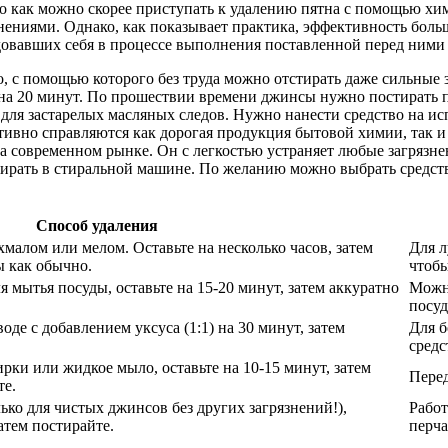
 как можно скорее приступать к удалению пятна с помощью хи
нениями. Однако, как показывает практика, эффективность боль
довавших себя в процессе выполнения поставленной перед ними 
с помощью которого без труда можно отстирать даже сильные з
ть на 20 минут. По прошествии времени джинсы нужно постирать
для застарелых масляных следов. Нужно нанести средство на исп
ктивно справляются как дорогая продукция бытовой химии, так и
а современном рынке. Он с легкостью устраняет любые загрязнен
тирать в стиральной машине. По желанию можно выбрать средств
Способ удаления
хмалом или мелом. Оставьте на несколько часов, затем
Для л
ы как обычно.
чтобы
я мытья посуды, оставьте на 15-20 минут, затем аккуратно
Можно
посуд
де с добавлением уксуса (1:1) на 30 минут, затем
Для б
средс
ирки или жидкое мыло, оставьте на 10-15 минут, затем
Перед
те.
ько для чистых джинсов без других загрязнений!),
Работ
затем постирайте.
перча