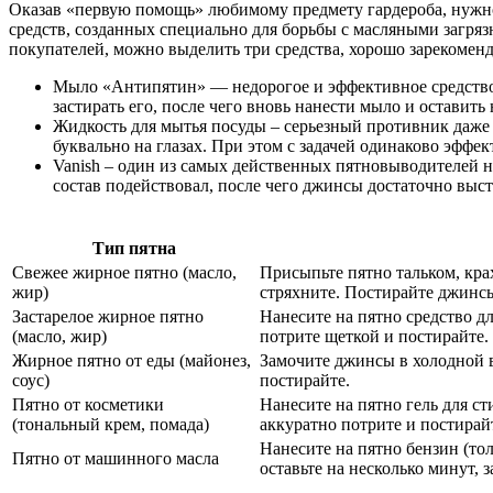
Оказав «первую помощь» любимому предмету гардероба, нужно
средств, созданных специально для борьбы с масляными загряз
покупателей, можно выделить три средства, хорошо зарекомен
Мыло «Антипятин» — недорогое и эффективное средство, 
застирать его, после чего вновь нанести мыло и остави
Жидкость для мытья посуды – серьезный противник даже 
буквально на глазах. При этом с задачей одинаково эффе
Vanish – один из самых действенных пятновыводителей н
состав подействовал, после чего джинсы достаточно выс
Тип пятна
Свежее жирное пятно (масло,
Присыпьте пятно тальком, кра
жир)
стряхните. Постирайте джинс
Застарелое жирное пятно
Нанесите на пятно средство дл
(масло, жир)
потрите щеткой и постирайте.
Жирное пятно от еды (майонез,
Замочите джинсы в холодной во
соус)
постирайте.
Пятно от косметики
Нанесите на пятно гель для ст
(тональный крем, помада)
аккуратно потрите и постирай
Нанесите на пятно бензин (тол
Пятно от машинного масла
оставьте на несколько минут, 