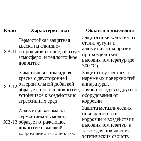
Класс
Характеристики
Области применения
Защита поверхностей из
Термостойкая защитная
стали, чугуна и
краска на алкидно-
алюминия от коррозии
ХВ-11
стирольной основе, образует
при воздействии
атмосферо- и теплостойкое
высоких температур (до
покрытие
300 °С)
Химстойкая эпоксидная
Защита внутренних и
краска с двусторонней
наружных поверхностей
отвердительной добавкой,
аппаратуры,
ХВ-12
образует прочное покрытие,
трубопроводов и другого
устойчивое к воздействию
оборудования от
агрессивных сред
коррозии
Защита металлических
Алюминиевая эмаль с
поверхностей от
термостойкой смолой,
коррозии и воздействия
ХВ-13
образует отражающее
высоких температур, а
покрытие с высокой
также для повышения
коррозионной стойкостью
эстетических свойств