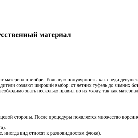
усственный материал
тот материал приобрел большую популярность, как среди девуше
дители создают широкий выбор: от летних туфель до зимних бот
еобходимо знать несколько правил по их уходу, так как материал
евой стороны. После процедуры появляется множество ворсинок
а).
, иногда вид относят к разновидностям флока).