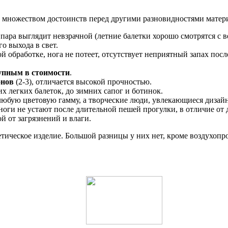
т множеством достоинств перед другими разновидностями матер
и пара выглядит невзрачной (летние балетки хорошо смотрятся с 
о выхода в свет.
й обработке, нога не потеет, отсутствует неприятный запах посл
тупным в стоимости
.
онов
(2-3), отличается высокой прочностью.
х легких балеток, до зимних сапог и ботинок.
 любую цветовую гамму, а творческие люди, увлекающиеся дизайн
 ноги не устают после длительной пешей прогулки, в отличие от 
й от загрязнений и влаги.
тическое изделие. Большой разницы у них нет, кроме воздухопр