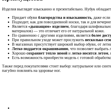
Изделия выглядят изысканно и презентабельно. Нубук обладае
Придает обуви
благородства и изысканность
, даже есл
Подходит, как для повседневной носки, так и для вечернег
Является
«дышащим» изделием
, благодаря шлифовально
материалов) — это отличает его от натуральной кожи.
По сравнению с другими изделиями, является
более дос
При правильном уходе может прослужить
несколько сез
В магазинах присутствует широкий выбор обуви, от летни
Легко поддается окрашиванию
, что позволяет выбрать
Хорошо
сохраняет тепло зимой
и
легко носится летом
,
Есть возможность приобрести модель с готовой обработко
Также перед покупателями стоит выбор: натуральное или синте
пагубно повлиять на здоровье ног.