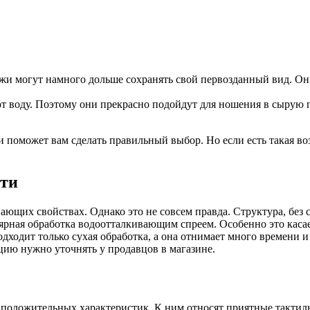
кожи могут намного дольше сохранять свой первозданный вид. О
т воду. Поэтому они прекрасно подойдут для ношения в сырую п
и поможет вам сделать правильный выбор. Но если есть такая во
сти
ающих свойствах. Однако это не совсем правда. Структура, без
ярная обработка водоотталкивающим спреем. Особенно это касае
одходит только сухая обработка, а она отнимает много времени и
ию нужно уточнять у продавцов в магазине.
 положительных характеристик. К ним относят приятные тактиль