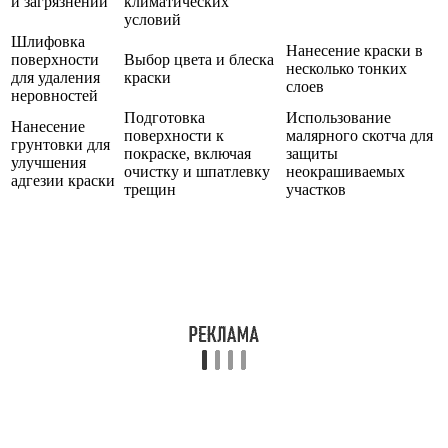
и загрязнений
климатических
условий
Шлифовка
Нанесение краски в
поверхности
Выбор цвета и блеска
несколько тонких
для удаления
краски
слоев
неровностей
Подготовка
Использование
Нанесение
поверхности к
малярного скотча для
грунтовки для
покраске, включая
защиты
улучшения
очистку и шпатлевку
неокрашиваемых
адгезии краски
трещин
участков