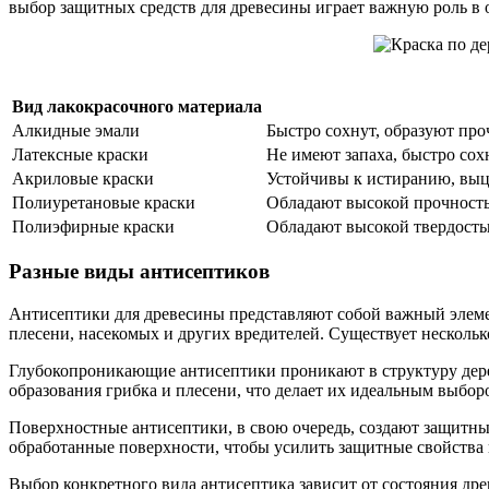
выбор защитных средств для древесины играет важную роль в 
Вид лакокрасочного материала
Алкидные эмали
Быстро сохнут, образуют пр
Латексные краски
Не имеют запаха, быстро сох
Акриловые краски
Устойчивы к истиранию, выц
Полиуретановые краски
Обладают высокой прочность
Полиэфирные краски
Обладают высокой твердость
Разные виды антисептиков
Антисептики для древесины представляют собой важный элемен
плесени, насекомых и других вредителей. Существует несколь
Глубокопроникающие антисептики проникают в структуру дере
образования грибка и плесени, что делает их идеальным выбо
Поверхностные антисептики, в свою очередь, создают защитн
обработанные поверхности, чтобы усилить защитные свойства
Выбор конкретного вида антисептика зависит от состояния др