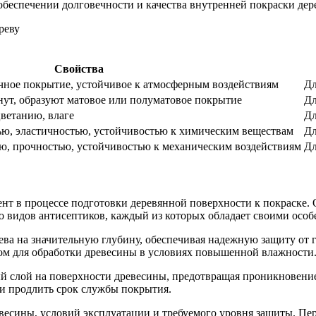
обеспечении долговечности и качества внутренней покраски дер
Свойства
очное покрытие, устойчивое к атмосферным воздействиям
Дл
нут, образуют матовое или полуматовое покрытие
Дл
ветанию, влаге
Дл
ю, эластичностью, устойчивостью к химическим веществам
Дл
ю, прочностью, устойчивостью к механическим воздействиям
Дл
т в процессе подготовки деревянной поверхности к покраске. 
ко видов антисептиков, каждый из которых обладает своими осо
ва на значительную глубину, обеспечивая надежную защиту от
ром для обработки древесины в условиях повышенной влажности
ый слой на поверхности древесины, предотвращая проникновени
 и продлить срок службы покрытия.
евесины, условий эксплуатации и требуемого уровня защиты. П