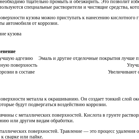
необходимо тщательно промыть и обезжирить. Это позволит избе
ользуются специальные растворители и чистящие средства, кот
оверхности кузова можно приступать к нанесению кислотного г
ты автомобиля от коррозии.
енение
лучшую адгезию
Эмаль и другие отделочные покрытия лучше 
вную поверхность
Улучш
розии в составе
Увеличивают 
поверхности металла к окрашиванию. Он создает тонкий слой ок
оторые будут подвергаться воздействию коррозии.
чины с металлических поверхностей. Кислота в грунте растворя
анию или другим видам обработки.
таллических поверхностей. Травление — это процесс удаления о
к сварке или пайке.