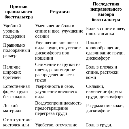
Последствия
Признак
неправильного
правильного
Результат
выбора
бюстгальтера
бюстгальтера
Удобный
Уменьшение боли в
Боль в спине и шее,
уровень
спине и шее, улучшение
плохая осанка
поддержки
осанки
Улучшение внешнего
Плохое
Правильно
вида груди, отсутствие
кровообращение,
подобранный
дискомфорта при
сдавливание груди,
размер
ношении
дискомфорт
Снижение нагрузки на
Наличие
Боль в плечах и
плечи, равномерное
широких
спине, растяжки
распределение веса
бретелей
кожи
груди
Естественная
Уверенность в себе,
Складки,
форма груди
улучшение внешнего
изменение формы
без складок
вида
груди, дискомфорт
Воздухопроницаемость,
Легкий
Раздражение кожи,
предотвращение
материал
дискомфорт
перегрева груди
От отсутствие
косточек или
Удобство, отсутствие
Боль в груди,