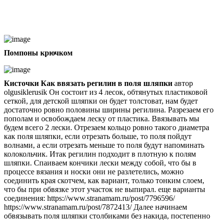
Помпоны крючком
Кисточки
Как ввязать регилин в поля шляпки
автор
olgusiklerusik Он состоит из 4 лесок, обтянутых пластиковой
сеткой, для детской шляпки он будет толстоват, нам будет
достаточно ровно половины ширины регилина. Разрезаем его
пополам и освобождаем леску от пластика. Ввязывать мы
будем всего 2 лески. Отрезаем кольцо ровно такого диаметра
как поля шляпки, если отрезать больше, то поля пойдут
волнами, а если отрезать меньше то поля будут напоминать
колокольчик. Итак регилин подходит в плотную к полям
шляпки. Спаиваем кончики лески между собой, что бы в
процессе вязания и носки они не разлетелись, можно
соединить края скотчем, как вариант, только тонким слоем,
что бы при обвязке этот участок не выпирал. еще варианты
соединения: https://www.stranamam.ru/post/7796596/
https://www.stranamam.ru/post/7872413/ Далее начинаем
обвязывать поля шляпки столбиками без накида, постепенно