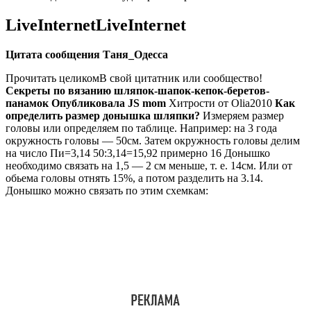
LiveInternetLiveInternet
Цитата сообщения Таня_Одесса
Прочитать целикомВ свой цитатник или сообщество!
Секреты по вязанию шляпок-шапок-кепок-беретов-
панамок
Опубликовала JS mom
Хитрости от Olia2010
Как
определить размер донышка шляпки?
Измеряем размер
головы или определяем по таблице. Например: на 3 года
окружность головы — 50см. Затем окружность головы делим
на число Пи=3,14 50:3,14=15,92 примерно 16 Донышко
необходимо связать на 1,5 — 2 см меньше, т. е. 14см. Или от
обьема головы отнять 15%, а потом разделить на 3.14.
Донышко можно связать по этим схемкам: