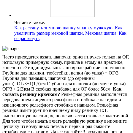
Читайте также:
Как растянуть зимнюю шапку ушанку мужскую. Как
увеличить размер меховой шапки. Меховая шапка. Как
ее растянуть
Часто приходится вязать шапочки ориентируясь только на ОГ,
использую примерную схему, пришла к этому на практике,
конечно всё индивидуально… но вроде работает нормально
Глубина для шляпки, тюбетейки, кепки (до ушка) = ОГ/3
Глубина для панамки, шапочки (до середины
ушка)=ОГ/3+1(1,5)см Глубина для шапочки (до мочки ушка) =
ОГ/3 + 2(3)см В скобках прибавка для ОГ более 50см.
Как
связать резинку крючком?
Рельефная резинка выполняется
чередованием лицевого рельефного столбика с накидом и
изнаночного рельефного столбика с накидом. Рельефная
резинка имитирует по внешнему виду резинку 1х1,
выполненную на спицах, но не является столь же эластичной.
Для того чтобы начать вязать рельефную резинку выполните
цепочку из воздушных петель и первый ряд свяжите
столбиками с накидом. Далее сделайте 3 воздушные петли