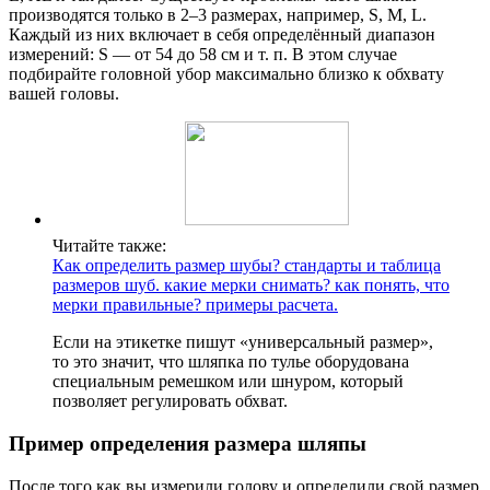
производятся только в 2–3 размерах, например, S, M, L.
Каждый из них включает в себя определённый диапазон
измерений: S — от 54 до 58 см и т. п. В этом случае
подбирайте головной убор максимально близко к обхвату
вашей головы.
Читайте также:
Как определить размер шубы? стандарты и таблица
размеров шуб. какие мерки снимать? как понять, что
мерки правильные? примеры расчета.
Если на этикетке пишут «универсальный размер»,
то это значит, что шляпка по тулье оборудована
специальным ремешком или шнуром, который
позволяет регулировать обхват.
Пример определения размера шляпы
После того как вы измерили голову и определили свой размер