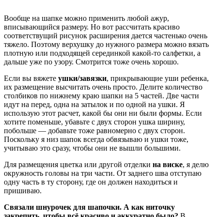
Вообще на шапке можно применить любой ажур,
вписывающийся размеру. Но вот рассчитать красиво
соответствущий рисунок расширения дается частенько очень
тяжело. Поэтому верхушку до нужного размера можно вязать
плотную или подходящей серединкой какой-то салфетки, а
дальше уже по узору. Смотрится тоже очень хорошо.
Если вы вяжете
ушки/завязки
, прикрывающие уши ребенка,
их размещение высчитать очень просто. Делите количество
столбиков по нижнему краю шапки на 5 частей. Две части
идут на перед, одна на затылок и по одной на ушки. Я
использую этот расчет, какой бы они ни были формы. Если
хотите поменьше, убавьте с двух сторон ушка ширину,
побольше — добавьте тоже равномерно с двух сторон.
Поскольку я низ шапок всегда обвязываю и ушки тоже,
учитываю это сразу, чтобы они не вышли большими.
Для размещения цветка или другой отделки
на виске
, я делю
окружность головы на три части. От заднего шва отступаю
одну часть в ту сторону, где он должен находиться и
пришиваю.
Связали шнурочек для шапочки. А как ниточку
закрепить, чтобы всё красиво и аккуратно было?
В