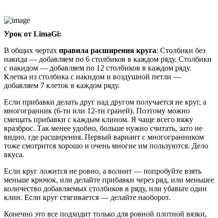
Урок от LimaGi:
В общих чертах
правила расширения круга
: Столбики без
накида — добавляем по 6 столбиков в каждом ряду. Столбики
с накидом — добавляем по 12 столбиков в каждом ряду.
Клетка из столбика с накидом и воздушной петли —
добавляем 7 клеток в каждом ряду.
Если прибавки делать друг над другом получается не круг, а
многогранник (6-ти или 12-ти граней). Поэтому можно
смещать прибавки с каждым клином. Я чаще всего вяжу
вразброс. Так менее удобно, больше нужно считать, зато не
видно, где расширения. Первый вариант с многогранником
тоже смотрится хорошо и очень многие им пользуются. Дело
вкуса.
Если круг ложится не ровно, а волнит — попробуйте взять
меньше крючок, или делайте прибавки через ряд, или меньшее
количество добавляемых столбиков в ряду, или убавьте один
клин. Если круг стягивается — делайте наоборот.
Конечно это все подходит только для ровной плотной вязки,