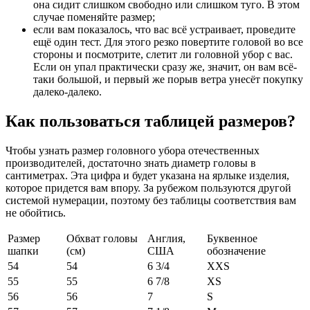
она сидит слишком свободно или слишком туго. В этом
случае поменяйте размер;
если вам показалось, что вас всё устраивает, проведите
ещё один тест. Для этого резко повертите головой во все
стороны и посмотрите, слетит ли головной убор с вас.
Если он упал практически сразу же, значит, он вам всё-
таки большой, и первый же порыв ветра унесёт покупку
далеко-далеко.
Как пользоваться таблицей размеров?
Чтобы узнать размер головного убора отечественных
производителей, достаточно знать диаметр головы в
сантиметрах. Эта цифра и будет указана на ярлыке изделия,
которое придется вам впору. За рубежом пользуются другой
системой нумерации, поэтому без таблицы соответствия вам
не обойтись.
Размер
Обхват головы
Англия,
Буквенное
шапки
(см)
США
обозначение
54
54
6 3/4
XXS
55
55
6 7/8
XS
56
56
7
S