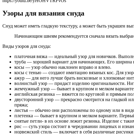
https://youtu.be/yHOHVTRFvOs
Узоры для вязания снуда
Снуд может иметь гладкую текстуру, а может быть украшен вы
Начинающим швеям рекомендуется сначала вязать выбран
Виды узоров для снуда:
платочная вязка — идеальный узор для новичков. Выполн
труба — хороший вариант для начинающих. Его ширина ва
косы — узор обычно наклонен вправо и влево.
косы с тенью — создают имитацию вязаных кос. Для узор
ажур — для него лучше брать вискозные и хлопковые нит
волнистый узор — придаст изделию оригинальности. Нит
жемчужный узор — бывает в крупном и мелком варианте. 
английская резинка — вяжется по круговой и прямым по
двусторонний узор — прекрасно смотрится на гладкой ил
пряжа;
листья — обычно они расположены по одному или в виде л
плетенка — бывает в крупном и мелком варианте. Первый
снятые петли- в их основе лежит резинка. Изделие с так
рис — суть узора состоит в чередовании лицевых и изна
норвежский стиль — включает в себя различные рисунки