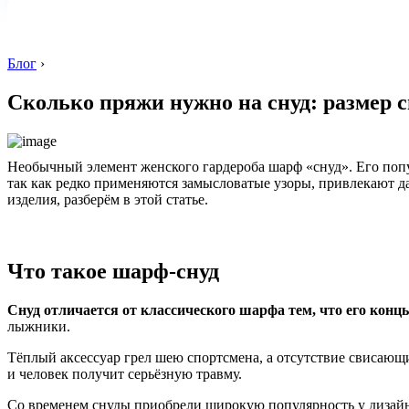
Блог
›
Сколько пряжи нужно на снуд: размер сн
Необычный элемент женского гардероба шарф «снуд». Его попул
так как редко применяются замысловатые узоры, привлекают д
изделия, разберём в этой статье.
Что такое шарф-снуд
Снуд отличается от классического шарфа тем, что его конц
лыжники.
Тёплый аксессуар грел шею спортсмена, а отсутствие свисающи
и человек получит серьёзную травму.
Со временем снуды приобрели широкую популярность у дизайн