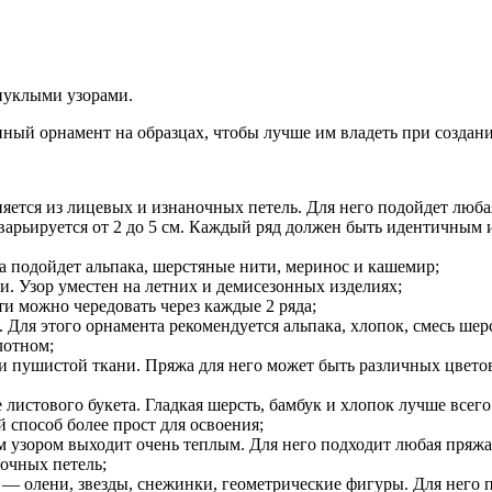
пуклыми узорами.
ный орнамент на образцах, чтобы лучше им владеть при создани
яется из лицевых и изнаночных петель. Для него подойдет люб
рьируется от 2 до 5 см. Каждый ряд должен быть идентичным и
а подойдет альпака, шерстяные нити, меринос и кашемир;
и. Узор уместен на летних и демисезонных изделиях;
и можно чередовать через каждые 2 ряда;
Для этого орнамента рекомендуется альпака, хлопок, смесь шерс
лотном;
и пушистой ткани. Пряжа для него может быть различных цветов
истового букета. Гладкая шерсть, бамбук и хлопок лучше всего 
 способ более прост для освоения;
им узором выходит очень теплым. Для него подходит любая пряжа
ночных петель;
 — олени, звезды, снежинки, геометрические фигуры. Для него 