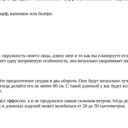
 шарф, капюшон или болеро.
 окружность своего лица, длину шеи и то как вы планируете его 
еет одну неприятную особенность, она визуально укорачивает ш
айте предпочтение снудам в два оборота. Они будут визуально луч
тогда делайте его не менее 80 см. С такой длинной у вас будет в
е.
ядел эффектно, а и не продувался самым сильным ветром, тогда д
 и длинных изделий может колебаться от 20 до 50 сантиметров.