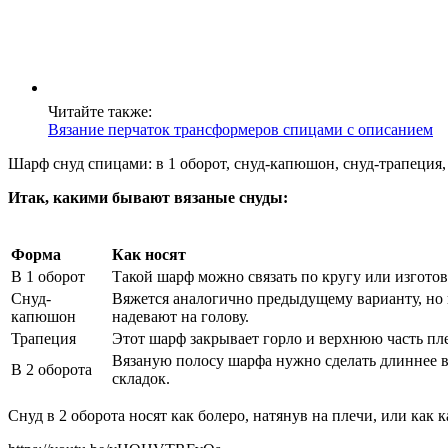
Читайте также:
Вязание перчаток трансформеров спицами с описанием
Шарф снуд спицами: в 1 оборот, снуд-капюшон, снуд-трапеция, 
Итак, какими бывают вязаные снуды:
Форма
Как носят
В 1 оборот
Такой шарф можно связать по кругу или изготови
Снуд-
Вяжется аналогично предыдущему варианту, но 
капюшон
надевают на голову.
Трапеция
Этот шарф закрывает горло и верхнюю часть пле
Вязаную полосу шарфа нужно сделать длиннее в
В 2 оборота
складок.
Снуд в 2 оборота носят как болеро, натянув на плечи, или как