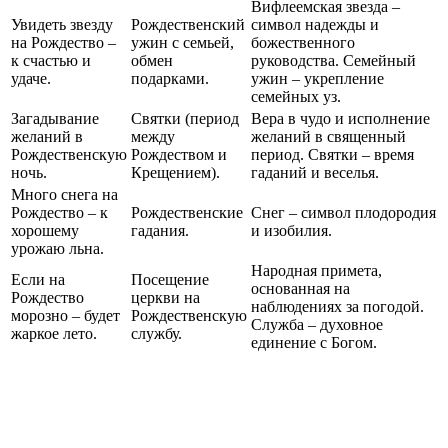
Вифлеемская звезда –
Увидеть звезду
Рождественский
символ надежды и
на Рождество –
ужин с семьей,
божественного
к счастью и
обмен
руководства. Семейный
удаче.
подарками.
ужин – укрепление
семейных уз.
Загадывание
Святки (период
Вера в чудо и исполнение
желаний в
между
желаний в священный
Рождественскую
Рождеством и
период. Святки – время
ночь.
Крещением).
гаданий и веселья.
Много снега на
Рождество – к
Рождественские
Снег – символ плодородия
хорошему
гадания.
и изобилия.
урожаю льна.
Народная примета,
Если на
Посещение
основанная на
Рождество
церкви на
наблюдениях за погодой.
морозно – будет
Рождественскую
Служба – духовное
жаркое лето.
службу.
единение с Богом.