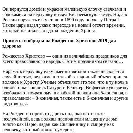
Он вернулся домой и украсил маленькую елочку свечками и
яблоками, а на верхушку возвел Вифлеемскую звезду. Но, а в
России наряжать елку стали в 1699 году по указу Петра I.
Также царь издал указ о переходе на новый отсчет времени,
который начинался от даты рождения Христа.
Приметы и обряды на Рождество Христово 2019 для
здоровья
Рождество Христово — один из величайших праздников для
всего православного народа. С этим праздником связано…
Наряжать верхушку елку именно звездой также не является
случайностью, ведь именно такой загадочный объект привел
волхвов к Христу. Ученые объясняют это тем, что в ту ночь в
одной точке сошлись Сатурн и Юпитер. Вифлеемскую звезду
изображают по-разному: в арабской церкви она 5-конечная, в
православной – 8-конечная, также есть и 6-конечная и другие
вида звезды.
На Рождество принято дарить подарки и это тоже
неслучайной, ведь волхвы преподнесли младенцу дары:
золото как Царю, ладан как Священнику и смирну как
человеку, который должен умереть.