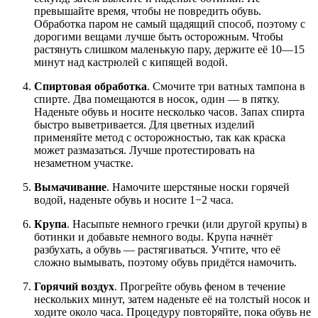
превышайте время, чтобы не повредить обувь.
Обработка паром не самый щадящий способ, поэтому с
дорогими вещами лучше быть осторожным. Чтобы
растянуть слишком маленькую пару, держите её 10—15
минут над кастрюлей с кипящей водой.
Спиртовая обработка
. Смочите три ватных тампона в
спирте. Два помещаются в носок, один — в пятку.
Наденьте обувь и носите несколько часов. Запах спирта
быстро выветривается. Для цветных изделий
применяйте метод с осторожностью, так как краска
может размазаться. Лучше протестировать на
незаметном участке.
Вымачивание
. Намочите шерстяные носки горячей
водой, наденьте обувь и носите 1−2 часа.
Крупа
. Насыпьте немного гречки (или другой крупы) в
ботинки и добавьте немного воды. Крупа начнёт
разбухать, а обувь — растягиваться. Учтите, что её
сложно вымывать, поэтому обувь придётся намочить.
Горячий воздух
. Прогрейте обувь феном в течение
нескольких минут, затем наденьте её на толстый носок и
ходите около часа. Процедуру повторяйте, пока обувь не