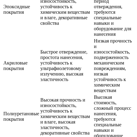
износостойкость,
период
Эпоксидные
устойчивость к
отверждения,
покрытия
химическим веществам
требуются
и влаге, декоративные
специальные
свойства
навыки и
оборудование для
нанесения
Низкая прочность
и
Быстрое отверждение,
износостойкость,
простота нанесения,
подверженность
Акриловые
устойчивость к
механическим
покрытия
ультрафиолетовому
повреждениям,
излучению, высокая
низкая
эластичность
устойчивость к
химическим
веществам
Высокая
Высокая прочность и
стоимость,
износостойкость,
сложный процесс
устойчивость к
Полиуретановые
нанесения,
химическим веществам
покрытия
требуются
и влаге, высокая
специальные
эластичность,
навыки и
декоративные свойства
оборудование