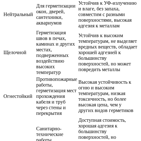
Устойчив к УФ-излучению
Для герметизации
и влаге, без запаха,
окон, дверей,
Нейтральный
совместим с разными
сантехники,
поверхностями, высокая
аквариумов
адгезия к металлам
Герметизация
Устойчив к высоким
швов в печах,
температурам, не выделяет
каминах и других
вредных веществ, обладает
местах,
Щелочной
хорошей адгезией к
подверженных
большинству
воздействию
поверхностей, но может
высоких
повредить металлы
температур
Противопожарные
Высокая устойчивость к
работы,
огню и высоким
герметизация мест
температурам, низкая
Огнестойкий
прохождения
токсичность, но более
кабеля и труб
высокая цена, чем у
через стены и
других видов герметиков
перекрытия
Доступная стоимость,
хорошая адгезия к
Санитарно-
большинству
технические
поверхностей, но
работы,