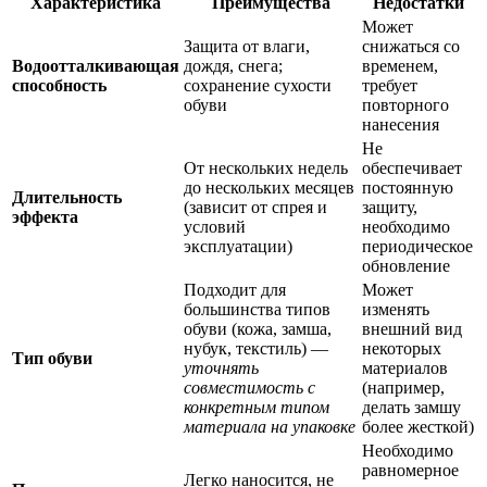
Характеристика
Преимущества
Недостатки
Может
Защита от влаги,
снижаться со
Водоотталкивающая
дождя, снега;
временем,
способность
сохранение сухости
требует
обуви
повторного
нанесения
Не
От нескольких недель
обеспечивает
до нескольких месяцев
постоянную
Длительность
(зависит от спрея и
защиту,
эффекта
условий
необходимо
эксплуатации)
периодическое
обновление
Подходит для
Может
большинства типов
изменять
обуви (кожа, замша,
внешний вид
нубук, текстиль) —
некоторых
Тип обуви
уточнять
материалов
совместимость с
(например,
конкретным типом
делать замшу
материала на упаковке
более жесткой)
Необходимо
равномерное
Легко наносится, не