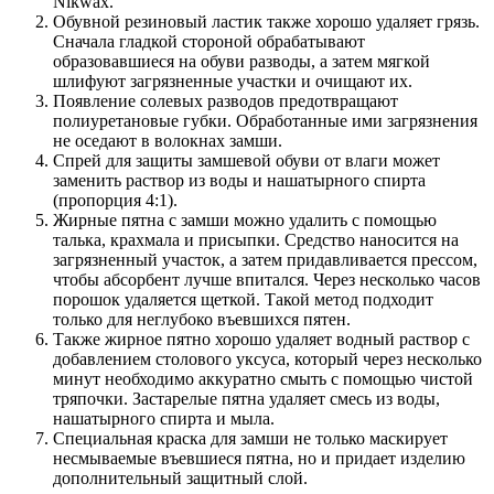
Nikwax.
Обувной резиновый ластик также хорошо удаляет грязь.
Сначала гладкой стороной обрабатывают
образовавшиеся на обуви разводы, а затем мягкой
шлифуют загрязненные участки и очищают их.
Появление солевых разводов предотвращают
полиуретановые губки. Обработанные ими загрязнения
не оседают в волокнах замши.
Спрей для защиты замшевой обуви от влаги может
заменить раствор из воды и нашатырного спирта
(пропорция 4:1).
Жирные пятна с замши можно удалить с помощью
талька, крахмала и присыпки. Средство наносится на
загрязненный участок, а затем придавливается прессом,
чтобы абсорбент лучше впитался. Через несколько часов
порошок удаляется щеткой. Такой метод подходит
только для неглубоко въевшихся пятен.
Также жирное пятно хорошо удаляет водный раствор с
добавлением столового уксуса, который через несколько
минут необходимо аккуратно смыть с помощью чистой
тряпочки. Застарелые пятна удаляет смесь из воды,
нашатырного спирта и мыла.
Специальная краска для замши не только маскирует
несмываемые въевшиеся пятна, но и придает изделию
дополнительный защитный слой.