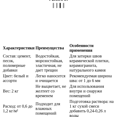
Особенности
Характеристики
Преимущества
применения
Состав: цемент,
Водостойкая,
Для затирки швов
песок,
морозостойкая,
керамической плитки,
полимерные
эластичная, не
керамогранита,
добавки
дает трещин
натурального камня
Цвет: белый и
Легко наносится
Рекомендуемая ширина
ассорти
и очищается
шва: от 1 до 6 мм
Не выцветает, не
Для использования
Вес: 2 кг
желтеет со
внутри и снаружи
временем
помещений
Подготовка раствора: на
Подходит для
Расход: от 0,6 до
1 кг сухой смеси
влажных
1,2 кг/м²
добавить 0,24-0,26 л
помещений
воды