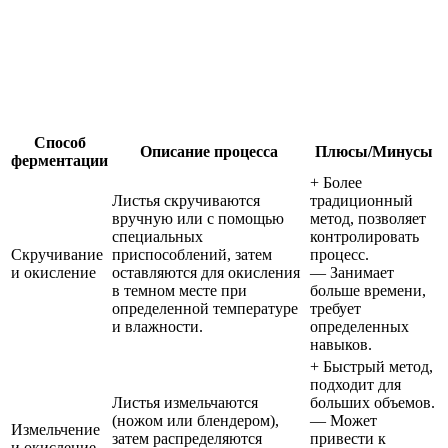
Способ
Описание процесса
Плюсы/Минусы
ферментации
+ Более
Листья скручиваются
традиционный
вручную или с помощью
метод, позволяет
специальных
контролировать
Скручивание
приспособлений, затем
процесс.
и окисление
оставляются для окисления
— Занимает
в темном месте при
больше времени,
определенной температуре
требует
и влажности.
определенных
навыков.
+ Быстрый метод,
подходит для
Листья измельчаются
больших объемов.
(ножом или блендером),
— Может
Измельчение
затем распределяются
привести к
и окисление