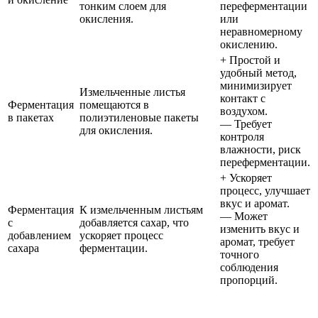
тонким слоем для
переферментации
окисления.
или
неравномерному
окислению.
+ Простой и
удобный метод,
минимизирует
Измельченные листья
контакт с
Ферментация
помещаются в
воздухом.
в пакетах
полиэтиленовые пакеты
— Требует
для окисления.
контроля
влажности, риск
переферментации.
+ Ускоряет
процесс, улучшает
вкус и аромат.
Ферментация
К измельченным листьям
— Может
с
добавляется сахар, что
изменить вкус и
добавлением
ускоряет процесс
аромат, требует
сахара
ферментации.
точного
соблюдения
пропорций.