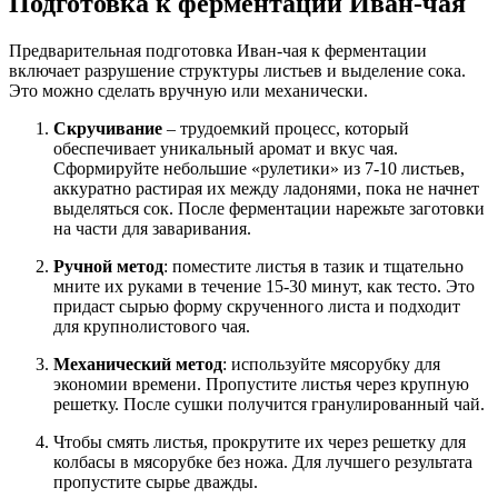
Подготовка к ферментации Иван-чая
Предварительная подготовка Иван-чая к ферментации
включает разрушение структуры листьев и выделение сока.
Это можно сделать вручную или механически.
Скручивание
– трудоемкий процесс, который
обеспечивает уникальный аромат и вкус чая.
Сформируйте небольшие «рулетики» из 7-10 листьев,
аккуратно растирая их между ладонями, пока не начнет
выделяться сок. После ферментации нарежьте заготовки
на части для заваривания.
Ручной метод
: поместите листья в тазик и тщательно
мните их руками в течение 15-30 минут, как тесто. Это
придаст сырью форму скрученного листа и подходит
для крупнолистового чая.
Механический метод
: используйте мясорубку для
экономии времени. Пропустите листья через крупную
решетку. После сушки получится гранулированный чай.
Чтобы смять листья, прокрутите их через решетку для
колбасы в мясорубке без ножа. Для лучшего результата
пропустите сырье дважды.