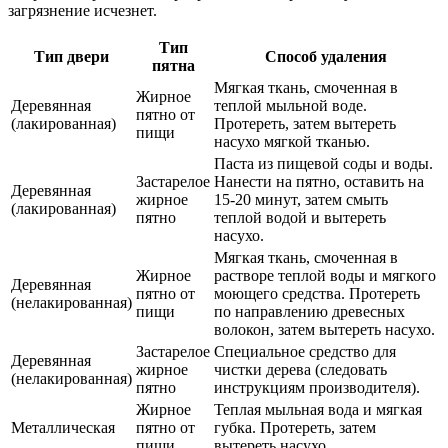
загрязнение исчезнет.
Тип
Тип двери
Способ удаления
пятна
Мягкая ткань, смоченная в
Жирное
Деревянная
теплой мыльной воде.
пятно от
(лакированная)
Протереть, затем вытереть
пищи
насухо мягкой тканью.
Паста из пищевой соды и воды.
Застарелое
Нанести на пятно, оставить на
Деревянная
жирное
15-20 минут, затем смыть
(лакированная)
пятно
теплой водой и вытереть
насухо.
Мягкая ткань, смоченная в
Жирное
растворе теплой воды и мягкого
Деревянная
пятно от
моющего средства. Протереть
(нелакированная)
пищи
по направлению древесных
волокон, затем вытереть насухо.
Застарелое
Специальное средство для
Деревянная
жирное
чистки дерева (следовать
(нелакированная)
пятно
инструкциям производителя).
Жирное
Теплая мыльная вода и мягкая
Металлическая
пятно от
губка. Протереть, затем
пищи
вытереть насухо.