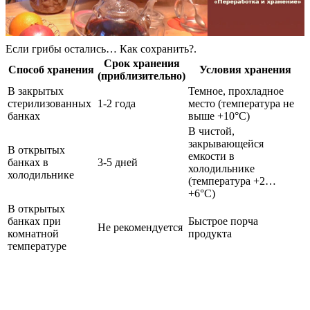
Если грибы остались… Как сохранить?.
Срок хранения
Способ хранения
Условия хранения
(приблизительно)
В закрытых
Темное, прохладное
стерилизованных
1-2 года
место (температура не
банках
выше +10°C)
В чистой,
закрывающейся
В открытых
емкости в
банках в
3-5 дней
холодильнике
холодильнике
(температура +2…
+6°C)
В открытых
банках при
Быстрое порча
Не рекомендуется
комнатной
продукта
температуре