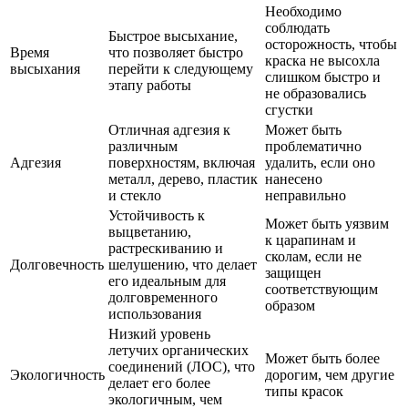
Необходимо
соблюдать
Быстрое высыхание,
осторожность, чтобы
Время
что позволяет быстро
краска не высохла
высыхания
перейти к следующему
слишком быстро и
этапу работы
не образовались
сгустки
Отличная адгезия к
Может быть
различным
проблематично
Адгезия
поверхностям, включая
удалить, если оно
металл, дерево, пластик
нанесено
и стекло
неправильно
Устойчивость к
Может быть уязвим
выцветанию,
к царапинам и
растрескиванию и
сколам, если не
Долговечность
шелушению, что делает
защищен
его идеальным для
соответствующим
долговременного
образом
использования
Низкий уровень
летучих органических
Может быть более
соединений (ЛОС), что
Экологичность
дорогим, чем другие
делает его более
типы красок
экологичным, чем