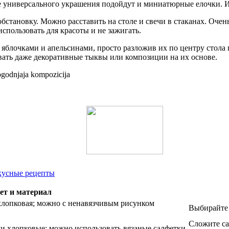
е универсального украшения подойдут и миниатюрные елочки. Их
бстановку. Можно расставить на столе и свечи в стаканах. Оче
пользовать для красоты и не зажигать.
блочками и апельсинами, просто разложив их по центру стола п
вать даже декоративные тыквы или композиции на их основе.
вкусные рецепты
ет и материал
 хлопковая; можно с ненавязчивым рисунком
Выбирайте 
Сложите са
ли хлопковые; можно использовать вязаные салфетки