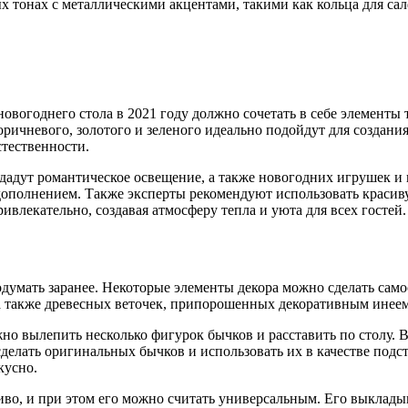
 тонах с металлическими акцентами, такими как кольца для са
овогоднего стола в 2021 году должно сочетать в себе элементы 
оричневого, золотого и зеленого идеально подойдут для создан
стественности.
дадут романтическое освещение, а также новогодних игрушек и в
дополнением. Также эксперты рекомендуют использовать красив
ивлекательно, создавая атмосферу тепла и уюта для всех гостей.
думать заранее. Некоторые элементы декора можно сделать само
а также древесных веточек, припорошенных декоративным инеем
но вылепить несколько фигурок бычков и расставить по столу. В
елать оригинальных бычков и использовать их в качестве подст
кусно.
о, и при этом его можно считать универсальным. Его выкладыв