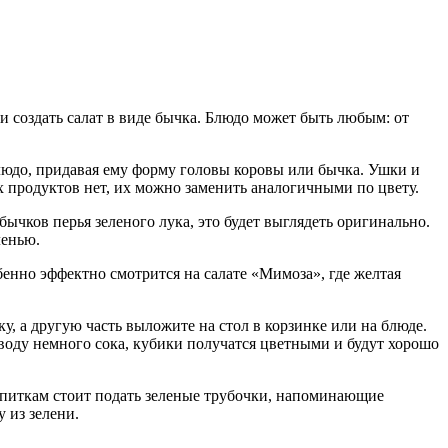
создать салат в виде бычка. Блюдо может быть любым: от
людо, придавая ему форму головы коровы или бычка. Ушки и
х продуктов нет, их можно заменить аналогичными по цвету.
ычков перья зеленого лука, это будет выглядеть оригинально.
ленью.
бенно эффектно смотрится на салате «Мимоза», где желтая
у, а другую часть выложите на стол в корзинке или на блюде.
воду немного сока, кубики получатся цветными и будут хорошо
напиткам стоит подать зеленые трубочки, напоминающие
 из зелени.