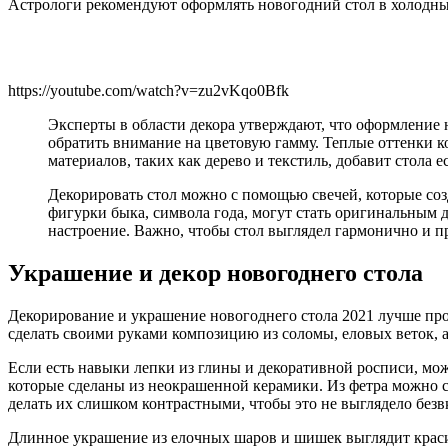
Астрологи рекомендуют оформлять новогодний стол в холодных
https://youtube.com/watch?v=zu2vKqo0Bfk
Эксперты в области декора утверждают, что оформление н
обратить внимание на цветовую гамму. Теплые оттенки к
материалов, таких как дерево и текстиль, добавит стола е
Декорировать стол можно с помощью свечей, которые соз
фигурки быка, символа года, могут стать оригинальным 
настроение. Важно, чтобы стол выглядел гармонично и пр
Украшение и декор новогоднего стола
Декорирование и украшение новогоднего стола 2021 лучше про
сделать своими руками композицию из соломы, еловых веток, 
Если есть навыки лепки из глины и декоративной росписи, мож
которые сделаны из неокрашенной керамики. Из фетра можно сд
делать их слишком контрастными, чтобы это не выглядело безв
Длинное украшение из елочных шаров и шишек выглядит красив