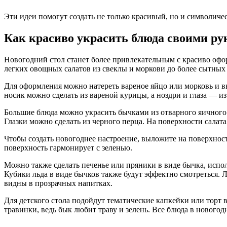
Эти идеи помогут создать не только красивый, но и символич
Как красиво украсить блюда своими р
Новогодний стол станет более привлекательным с красиво офо
легких овощных салатов из свеклы и моркови до более сытных
Для оформления можно натереть вареное яйцо или морковь и в
носик можно сделать из вареной курицы, а ноздри и глаза — и
Большие блюда можно украсить бычками из отварного яичного б
Глазки можно сделать из черного перца. На поверхности салата
Чтобы создать новогоднее настроение, выложите на поверхност
поверхность гармонирует с зеленью.
Можно также сделать печенье или пряники в виде бычка, испол
Кубики льда в виде бычков также будут эффектно смотреться. 
видны в прозрачных напитках.
Для детского стола подойдут тематические капкейки или торт
травинки, ведь бык любит траву и зелень. Все блюда в новогод