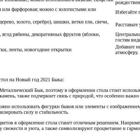
рождествен
ая или фарфоровая; можно с золотистыми или
Избегайте 
рево, золото, серебро), шишки, ветки ели, свечи,
Расставьте
, ягод рябины, декоративных фруктов (яблоки,
Центральна
гостям виде
Добавьте н
тки, ленты, новогодние открытки
атмосферу.
стол на Новый год 2021 Быка:
 Металлический Бык, поэтому в оформлении стола стоит использ
камень, также подчеркнет связь с природой, что особенно важно
можно использовать фигурки быков или элементы с изображением
изировать силу и стабильность.
ветов в оформление стола станет отличным решением. Например
ру свежести и уюта, а также символизируют процветание и гармо