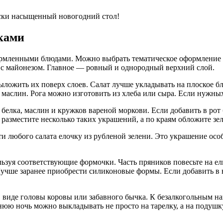
ески насыщенный новогодний стол!
уками
рмленными блюдами. Можно выбрать тематическое оформление и 
 с майонезом. Главное — ровный и однородный верхний слой.
ыложить их поверх слоев. Салат лучше укладывать на плоское б
з маслин. Рога можно изготовить из хлеба или сыра. Если нужны
елка, маслин и кружков вареной моркови. Если добавить в рот б
 разместите несколько таких украшений, а по краям обложите зе
и любого салата елочку из рубленой зелени. Это украшение осо
ьзуя соответствующие формочки. Часть пряников повесьте на елк
Лучше заранее приобрести силиконовые формы. Если добавить в 
 в виде головы коровы или забавного бычка. К безалкогольным 
нюю ночь можно выкладывать не просто на тарелку, а на подушку