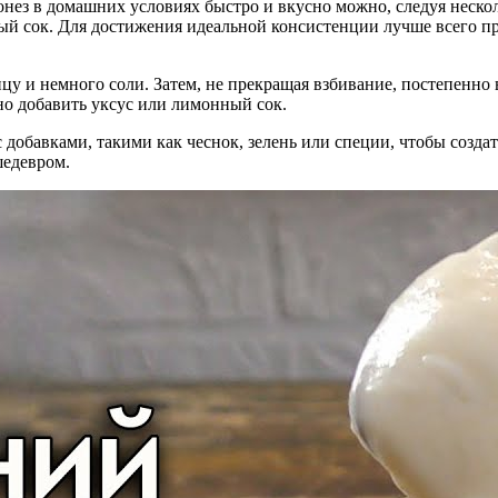
онез в домашних условиях быстро и вкусно можно, следуя неск
ый сок. Для достижения идеальной консистенции лучше всего п
цу и немного соли. Затем, не прекращая взбивание, постепенно 
но добавить уксус или лимонный сок.
 добавками, такими как чеснок, зелень или специи, чтобы созд
шедевром.