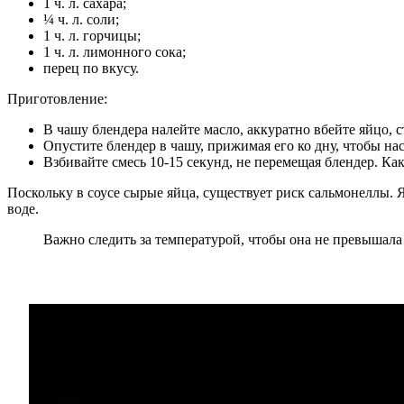
1 ч. л. сахара;
¼ ч. л. соли;
1 ч. л. горчицы;
1 ч. л. лимонного сока;
перец по вкусу.
Приготовление:
В чашу блендера налейте масло, аккуратно вбейте яйцо, с
Опустите блендер в чашу, прижимая его ко дну, чтобы на
Взбивайте смесь 10-15 секунд, не перемещая блендер. Ка
Поскольку в соусе сырые яйца, существует риск сальмонеллы. 
воде.
Важно следить за температурой, чтобы она не превышала 